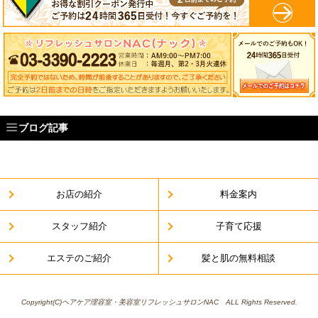
ブログ記事
最近の投稿
輝髪サラツヤ ザクロペインター
2019年4月15日
お店の紹介
料金案内
フェイシャル&お顔そりキャンペーン
スタッフ紹介
子育て応援
2019年1月31日
ご新規様限定プレミアムキャンペーン
エステのご紹介
髪と肌の無料相談
2018年5月24日
ホームページをリニューアルしました
2016年12月8日
Copyright(C)ヘアケア理容室・美容室リフレッシュサロンNAC ALL Rights Reserved.